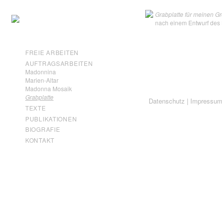
Grabplatte für meinen G
nach einem Entwurf des
FREIE ARBEITEN
AUFTRAGSARBEITEN
Madonnina
Marien-Altar
Madonna Mosaik
Grabplatte
Datenschutz
|
Impressu
TEXTE
PUBLIKATIONEN
BIOGRAFIE
KONTAKT