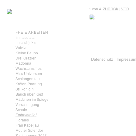
1
von 4
ZURÜCK
|
VOR
FREIE ARBEITEN
Immaculata
Lustsubjekte
Vulviva
Kleine Baubo
Drei Grazien
Datenschutz
|
Impressu
Madonna
Wachstumsfries
Miss Universum
Schlangenfrau
Kröten-Paarung
Stillkönigin
Bauch über Kopf
Mädchen im Spiegel
Verschlingung
Schote
Embryorelief
Florales
Frau Kabeljau
Mother Splendor
Zeichnungen 2023