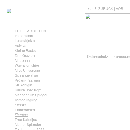
1
von 3
ZURÜCK
|
VOR
FREIE ARBEITEN
Immaculata
Lustsubjekte
Vulviva
Kleine Baubo
Drei Grazien
Datenschutz
|
Impressu
Madonna
Wachstumsfries
Miss Universum
Schlangenfrau
Kröten-Paarung
Stillkönigin
Bauch über Kopf
Mädchen im Spiegel
Verschlingung
Schote
Embryorelief
Florales
Frau Kabeljau
Mother Splendor
Zeichnungen 2023